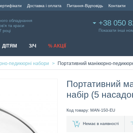
сертифікати
Доставка і оплата
Питання-Відповідь
Контакти
ного обладнання
+38 050 8
ов'я та краси
Показати інші но
7 році
ДІТЯМ
З/Ч
% АКЦІЇ
рно-педикюрні набори
Портативний манікюрно-педикюрни
Портативний м
набір (5 насадо
Код товару: MAN-150-EU
Немає в наявності