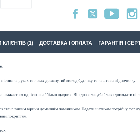
 КЛІЄНТІВ (1)
ДОСТАВКА І ОПЛАТА
ГАРАНТІЯ І СЕР
н.
ігтям на руках та ногах доглянутий вигляд будинку та навіть на відпочинку.
а вважається однією з найбільш щадних. Він дозволяє дбайливо доглядати нігт
 стане вашим вірним домашнім помічником. Надати нігтикам потрібну форму, п
овим покриттям.
док: