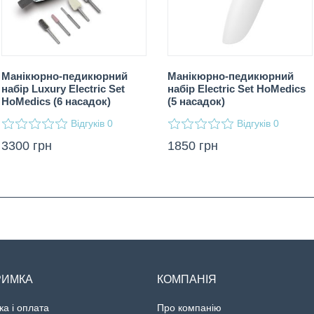
Манікюрно-педикюрний
Манікюрно-педикюрний
набір Luxury Electric Set
набір Electric Set HoMedics
HoMedics (6 насадок)
(5 насадок)
Відгуків
Відгуків
0
0
3300
грн
1850
грн
РИМКА
КОМПАНІЯ
ка і оплата
Про компанію