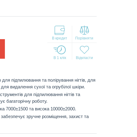
В кредит
В 1 клік
 для підпилювання та полірування нігтів, для
для видалення сухої та огрубілої шкіри.
нструментів для підпилювання нігтів та
ує багаторічну роботу.
ька 7000±1500 та висока 10000±2000.
 забезпечує зручне розміщення, захист та