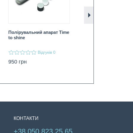
Вперед
Полірувальний апарат Time
Педикюрний набір Elle
to shine
Macpherson (7 насадок)
Відгуків
Відгуків
0
1
950
грн
1600
грн
КОНТАКТИ
+38 050 823 25 65