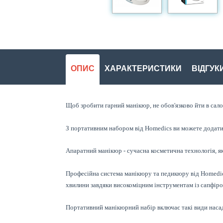
ОПИС
ХАРАКТЕРИСТИКИ
ВІДГУКИ
Щоб зробити гарний манікюр, не обов'язково йти в сало
З портативним набором від Homedics ви можете додати н
Апаратний манікюр - сучасна косметична технологія, як
Професійна система манікюру та педикюру від Homedics
хвилини завдяки високоміцним інструментам із сапфір
Портативний манікюрний набір включає такі види наса