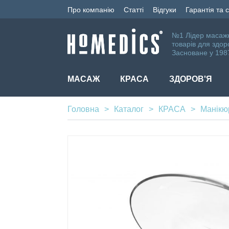
Про компанію
Статті
Відгуки
Гарантія та 
№1 Лідер масаж
товарів для здор
Засноване у 198
МАСАЖ
КРАСА
ЗДОРОВ'Я
Головна
Каталог
КРАСА
Манікю