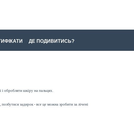
ТИФІКАТИ
ДЕ ПОДИВИТИСЬ?
і і обробляти шкіру на пальцях.
озбутися задирок - все це можна зробити за лічені