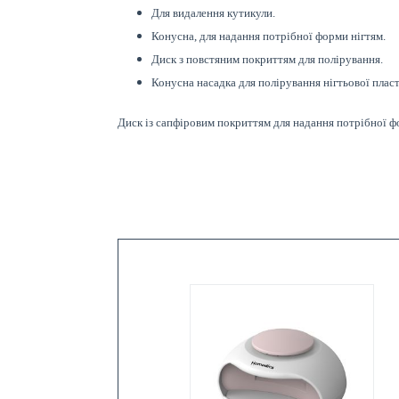
Для видалення кутикули.
Конусна, для надання потрібної форми нігтям.
Диск з повстяним покриттям для полірування.
Конусна насадка для полірування нігтьової плас
Диск із сапфіровим покриттям для надання потрібної ф