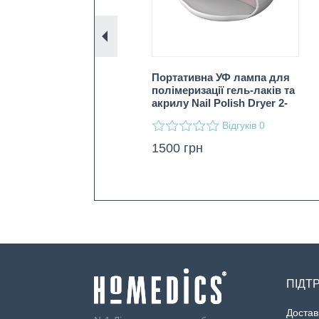
Назад
нікюрно-педикюрний
Портативна УФ лампа для
 набір (12 насадок)
полімеризації гель-лаків та
акрилу Nail Polish Dryer 2-
in-1
Відгуків
Відгуків
1
0
00
грн
1500
грн
ПІДТ
Достав