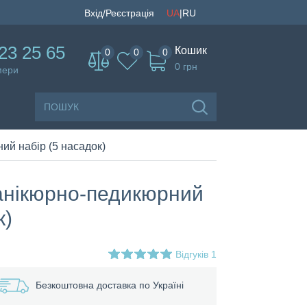
UA
|
RU
Вхід/Реєстрація
23 25 65
Кошик
0
0
0
0
грн
мери
й набір (5 насадок)
анікюрно-педикюрний
к)
Відгуків
1
Безкоштовна доставка по Україні