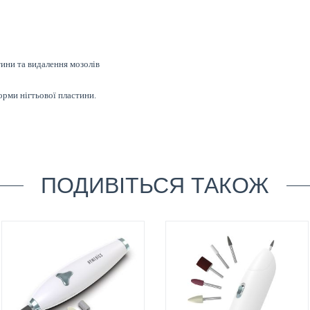
тини та видалення мозолів
орми нігтьової пластини.
ПОДИВІТЬСЯ ТАКОЖ