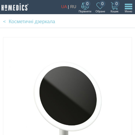
0
0
0
UA
|
RU
Порівняти
Обране
Кошик
Меню
Косметичні дзеркала