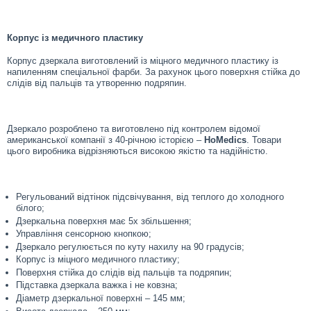
Корпус із медичного пластику
Корпус дзеркала виготовлений із міцного медичного пластику із
напиленням спеціальної фарби. За рахунок цього поверхня стійка до
слідів від пальців та утворенню подряпин.
Дзеркало розроблено та виготовлено під контролем відомої
американської компанії з 40-річною історією –
HoMedics
. Товари
цього виробника відрізняються високою якістю та надійністю.
Регульований відтінок підсвічування, від теплого до холодного
білого;
Дзеркальна поверхня має 5х збільшення;
Управління сенсорною кнопкою;
Дзеркало регулюється по куту нахилу на 90 градусів;
Корпус із міцного медичного пластику;
Поверхня стійка до слідів від пальців та подряпин;
Підставка дзеркала важка і не ковзна;
Діаметр дзеркальної поверхні – 145 мм;