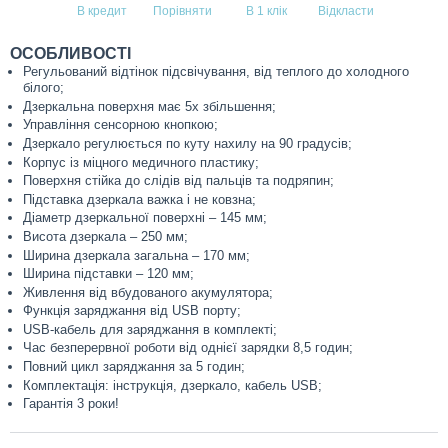
В кредит
В 1 клік
ОСОБЛИВОСТІ
Регульований відтінок підсвічування, від теплого до холодного
білого;
Дзеркальна поверхня має 5х збільшення;
Управління сенсорною кнопкою;
Дзеркало регулюється по куту нахилу на 90 градусів;
Корпус із міцного медичного пластику;
Поверхня стійка до слідів від пальців та подряпин;
Підставка дзеркала важка і не ковзна;
Діаметр дзеркальної поверхні – 145 мм;
Висота дзеркала – 250 мм;
Ширина дзеркала загальна – 170 мм;
Ширина підставки – 120 мм;
Живлення від вбудованого акумулятора;
Функція заряджання від USB порту;
USB-кабель для заряджання в комплекті;
Час безперервної роботи від однієї зарядки 8,5 годин;
Повний цикл заряджання за 5 годин;
Комплектація: інструкція, дзеркало, кабель USB;
Гарантія 3 роки!