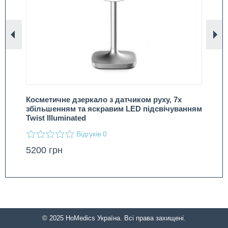
Назад
Вп
Косметичне дзеркало з датчиком руху, 7х
Ко
збільшенням та яскравим LED підсвічуванням
зб
Twist Illuminated
пі
Відгуків
0
5200
грн
24
© 2025 HoMedics Україна. Всі права захищені.